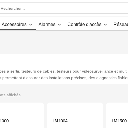
che
s
Accessoires
Alarmes
Contrôle d'accès
Résea
ces à sertir, testeurs de câbles, testeurs pour vidéosurveillance et mult
us permettent d’assurer des installations précises, des diagnostics fiabl
tats affichés
1000
LM100A
LM1500