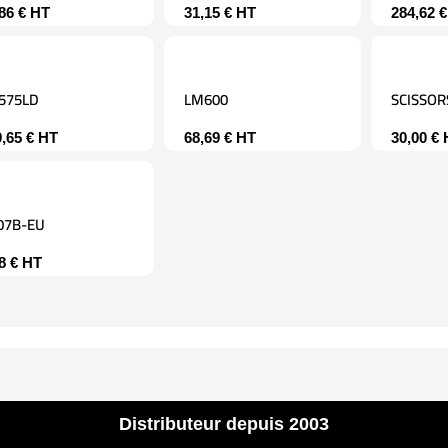
,86
€
HT
31,15
€
HT
284,62
€
575LD
LM600
SCISSO
9,65
€
HT
68,69
€
HT
30,00
€
07B-EU
18
€
HT
Distributeur depuis 2003