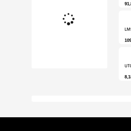
91
LM
10
UT
8,