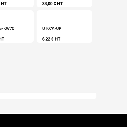
HT
38,00
€
HT
RS-KW70
UT07A-UK
HT
6,22
€
HT