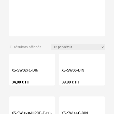
11 résultats affichés
XS-SW02FC-DIN
XS-SW06-DIN
34,00
€
HT
39,90
€
HT
XS-SW0604HIPOE-F-60-
XS-SW09-C-DIN