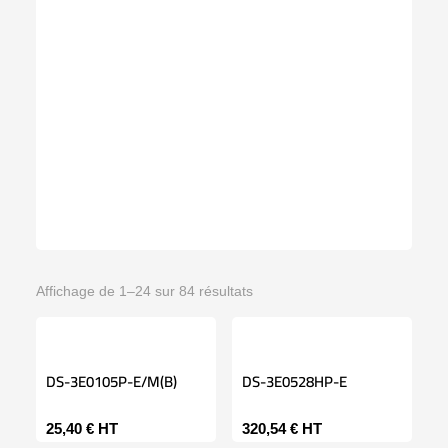
Affichage de 1–24 sur 84 résultats
DS-3E0105P-E/M(B)
DS-3E0528HP-E
25,40
€
HT
320,54
€
HT