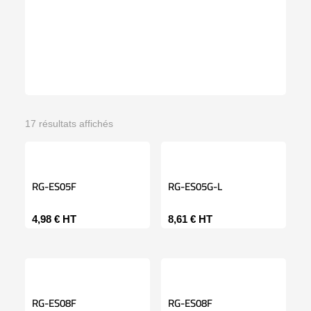
17 résultats affichés
RG-ES05F
RG-ES05G-L
4,98
€
HT
8,61
€
HT
RG-ES08F
RG-ES08F