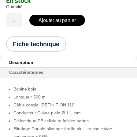
En stock
quantité
Ajouter au panier
de
119207-
W5
Fiche technique
:
iDEFINITION
110
Description
-
Caractéristiques
SWB
-
PE
Bobine bois
Longueur 500 m
Câble coaxial iDEFINITION 110
Conducteur Cuivre plein Ø 1.1 mm
Diélectrique PE cellulaire faibles pertes
Blindage Double blindage feuille alu + tresse cuivre,
couverture ≥ 95%