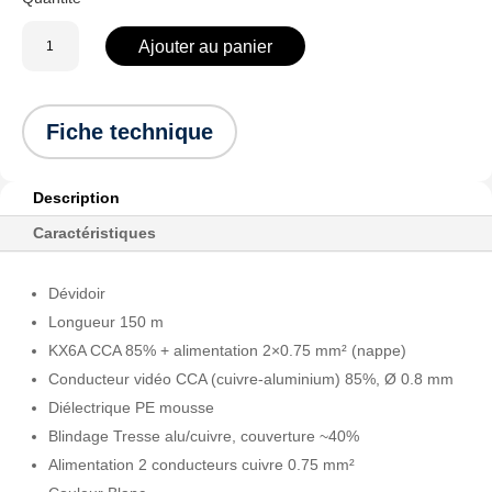
quantité
Ajouter au panier
de
169205-
R1
Fiche technique
:
KX6+2×0.75
Nappe
Description
Caractéristiques
Dévidoir
Longueur 150 m
KX6A CCA 85% + alimentation 2×0.75 mm² (nappe)
Conducteur vidéo CCA (cuivre-aluminium) 85%, Ø 0.8 mm
Diélectrique PE mousse
Blindage Tresse alu/cuivre, couverture ~40%
Alimentation 2 conducteurs cuivre 0.75 mm²