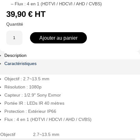
– Flux : 4 en 1 (HDTVI / HDCVI / AHD / CVBS)
39,90
€
HT
quantité
Ajouter au panier
de
ACT-
Description
RL99/2812-
W
Caractéristiques
-
Caméra
Objectif : 2.7~13.5 mm
Analogique
Résolution : 1080p
Dôme
Capteur : 1/2.9″ Sony Exmor
Portée IR : LEDs IR 40 mètres
Protection : Extérieur IP66
Flux : 4 en 1 (HDTVI / HDCVI / AHD / CVBS)
Objectif
2.7~13.5 mm