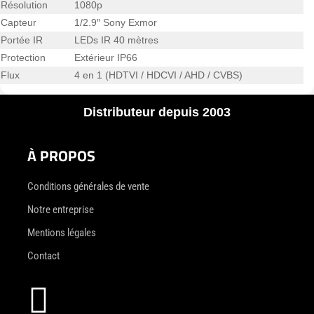
Résolution
1080p
Capteur
1/2.9″ Sony Exmor
Portée IR
LEDs IR 40 mètres
Protection
Extérieur IP66
Flux
4 en 1 (HDTVI / HDCVI / AHD / CVBS)
Distributeur depuis 2003
À PROPOS
Conditions générales de vente
Notre entreprise
Mentions légales
Contact
