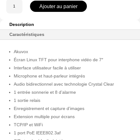
quantité
Ajouter au panier
de
AK-
S562W
Description
Caractéristiques
Akuvox
Écran Linux TFT pour interphone vidéo de 7″
Interface utilisateur facile à utiliser
Microphone et haut-parleur intégrés
Audio bidirectionnel avec technologie Crystal Clear
1 entrée sonnerie et 8 d’alarme
1 sortie relais
Enregistrement et capture d’images
Extension multiple pour écrans
TCP/IP et WiFi
1 port PoE IEEE802.3af