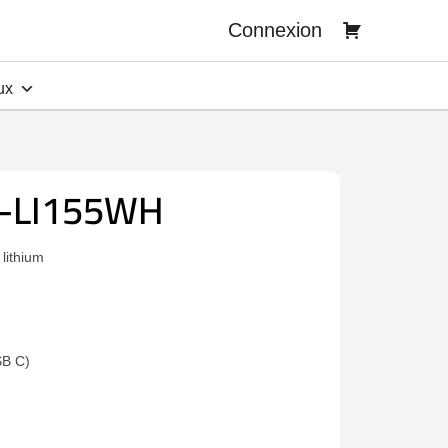
Connexion
ux
-LI155WH
lithium
SB C)