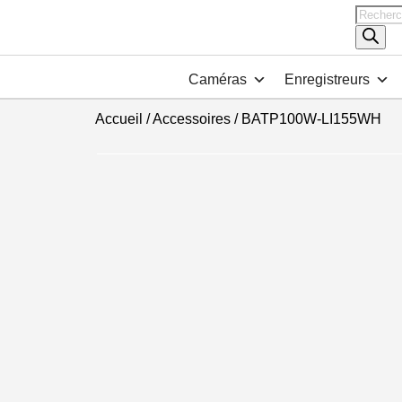
Recher
de
produits
Caméras
Enregistreurs
Accueil
/
Accessoires
/ BATP100W-LI155WH