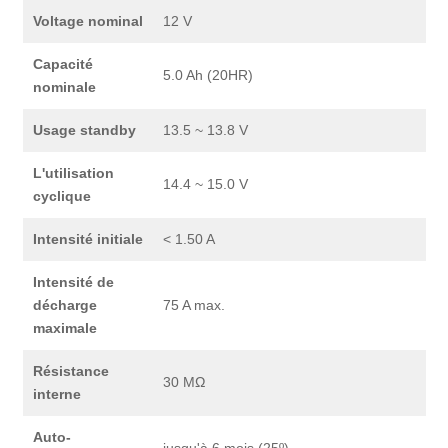
Voltage nominal
12 V
Capacité
5.0 Ah (20HR)
nominale
Usage standby
13.5 ~ 13.8 V
L'utilisation
14.4 ~ 15.0 V
cyclique
Intensité initiale
< 1.50 A
Intensité de
décharge
75 A max.
maximale
Résistance
30 MΩ
interne
Auto-