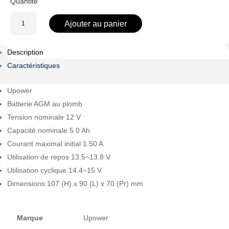
quantité
Ajouter au panier
de
BATT-
Description
1250-
U
Caractéristiques
Upower
Batterie AGM au plomb
Tension nominale 12 V
Capacité nominale 5.0 Ah
Courant maximal initial 1.50 A
Utilisation de repos 13.5~13.8 V
Utilisation cyclique 14.4~15 V
Dimensions 107 (H) x 90 (L) x 70 (Pr) mm
Marque
Upower