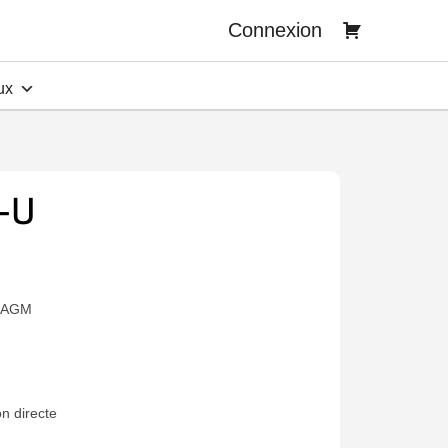
Connexion
ux
-U
e AGM
on directe