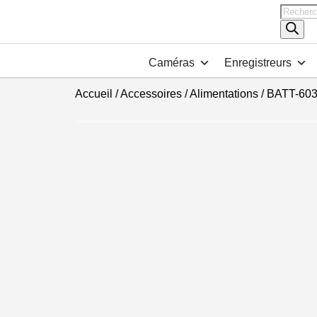
Recher
de
produits
Caméras
Enregistreurs
Accueil
/
Accessoires
/
Alimentations
/ BATT-60