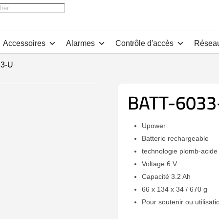
che
Accessoires
Alarmes
Contrôle d'accès
Résea
33-U
BATT-6033
Upower
Batterie rechargeable
technologie plomb-acid
Voltage 6 V
Capacité 3.2 Ah
66 x 134 x 34 / 670 g
Pour soutenir ou utilisati