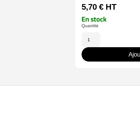
5,70
€
HT
En stock
quantité
de
BATT-
Ajou
6033-
U