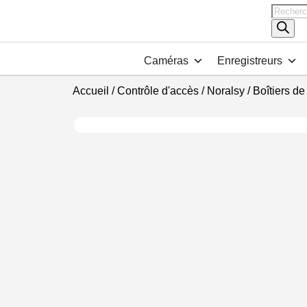
Recher
de
produits
Caméras
Enregistreurs
Accueil
/
Contrôle d'accès
/
Noralsy
/
Boîtiers de