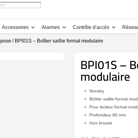
che
Accessoires
Alarmes
Contrôle d'accès
Résea
 pose
/ BPI01S – Boîtier saillie format modulaire
BPI01S – Boî
modulaire
Noralsy
Boîtier saillie format mo
Pour lecteur format modu
Profondeur 60 mm
Inox brossé