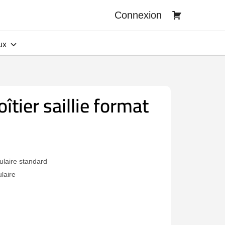
Connexion
ux
tier saillie format
dulaire standard
laire