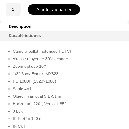
quantité
Ajouter au panier
de
ACT-
CVPT3410FIZ-
Description
FTVI
Caractéristiques
-
Caméra
Caméra bullet motorisée HDTVI
analogique
bullet
Vitesse moyenne 30º/seconde
Zoom optique 10X
1/3″ Sony Exmor IMX323
HD 1080P (1920×1080)
Sortie 4n1
Objectif varifocal 5.1~51 mm
Horizontal: 220°, Vertical: 85°
0 Lux
IR Portée 120 m
IR CUT