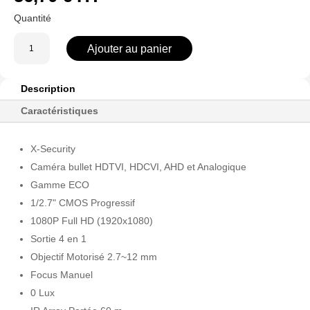
quantité
Ajouter au panier
de
XS-
B828Z-
Description
2E4N1
Caractéristiques
-
Caméra
X-Security
analogique
bullet
Caméra bullet HDTVI, HDCVI, AHD et Analogique
Gamme ECO
1/2.7" CMOS Progressif
1080P Full HD (1920x1080)
Sortie 4 en 1
Objectif Motorisé 2.7~12 mm
Focus Manuel
0 Lux