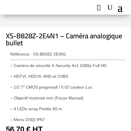
XS-B828Z-2E4N1 – Caméra analogique
bullet
Référence : XS-B828Z-2E4N1
– Caméra de sécurité X-Security 4n1 1080p Full HD
– HDTVI, HDCVI, AHD et CVBS
– 1/2.7″ CMOS progressif / 0.02 couleur Lux
– Objectif motorisé mm (Focus Manuel)
– 4 LEDs array Portée 60 m
– Menu OSD| IP67
56,70
€
HT