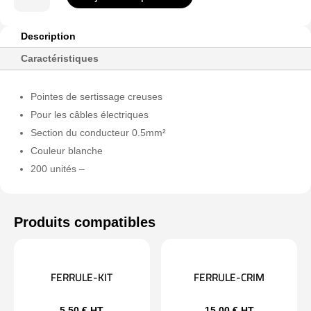
de
CON-
E0508-
Description
FERRULE
Caractéristiques
Pointes de sertissage creuses
Pour les câbles électriques
Section du conducteur 0.5mm²
Couleur blanche
200 unités –
FERRULE-KIT
FERRULE-CRIM
5,50
€
HT
15,00
€
HT