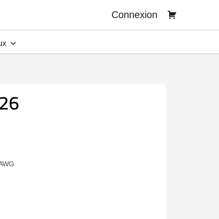
Connexion
ux
26
12AWG