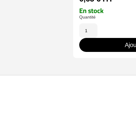
En stock
quantité
de
CON-
Ajou
FAST-
26