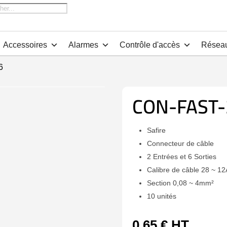
che
Accessoires
Alarmes
Contrôle d'accès
Résea
6
CON-FAST-
Safire
Connecteur de câble
2 Entrées et 6 Sorties
Calibre de câble 28 ~ 
Section 0,08 ~ 4mm²
10 unités
0,65
€
HT