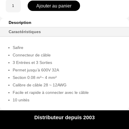
quantité
Ajouter au panier
de
CON-
FAST-
Description
33
Caractéristiques
Safire
Connecteur de câble
3 Entrées et 3 Sorties
Permet jusqu’à 600V 32A
Section 0.08 m²~ 4 mm²
Calibre de câble 28 ~ 12AWG
Facile et rapide à connecter avec le câble
10 unités
Distributeur depuis 2003