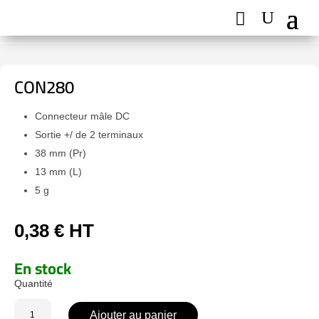
CON280
Connecteur mâle DC
Sortie +/ de 2 terminaux
38 mm (Pr)
13 mm (L)
5 g
0,38
€
HT
En stock
quantité
Ajouter au panier