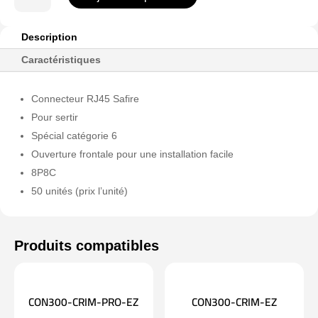
de
CON300-
CAT6-
Description
EZ
Caractéristiques
Connecteur RJ45 Safire
Pour sertir
Spécial catégorie 6
Ouverture frontale pour une installation facile
8P8C
50 unités (prix l’unité)
CON300-CRIM-PRO-EZ
CON300-CRIM-EZ