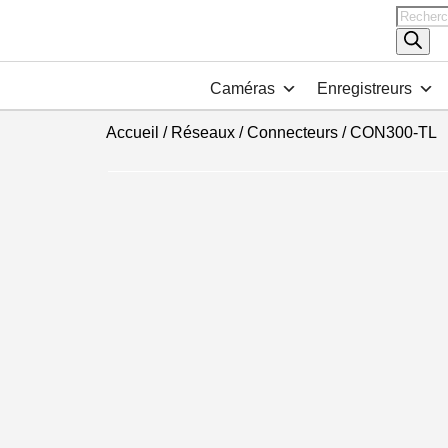
Recher
de
produits
Caméras
Enregistreurs
Accueil
/
Réseaux
/
Connecteurs
/ CON300-TL