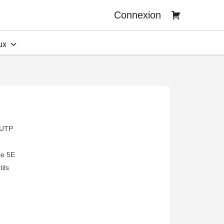
Connexion
ux
 UTP
ie 5E
tils