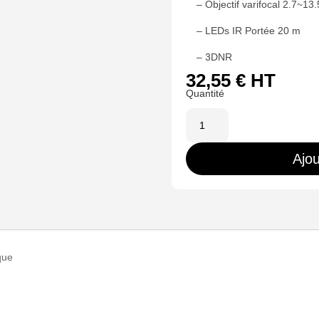
– Objectif varifocal 2.7~1
– LEDs IR Portée 20 m
– 3DNR
32,55
€
HT
quantité
de
D935V-
Ajou
2E4N1
-
Caméra
analogique
dôme
que