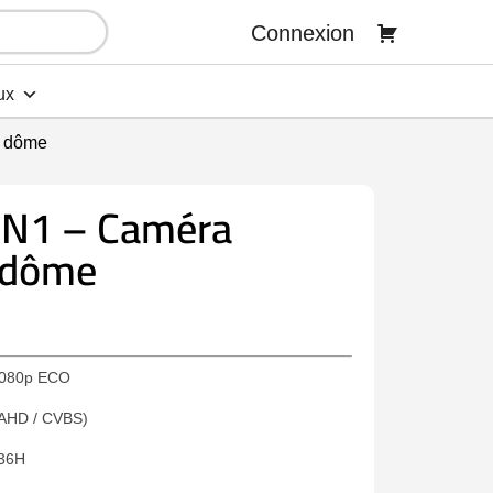
Connexion
ux
e dôme
N1 – Caméra
 dôme
080p ECO
 AHD / CVBS)
536H