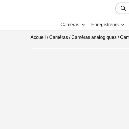
Recher
de
produit
Caméras
Enregistreurs
Accueil
/
Caméras
/
Caméras analogiques
/
Cam