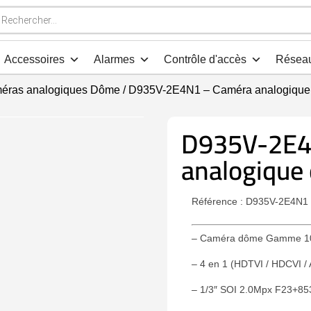
che
s
Accessoires
Alarmes
Contrôle d'accès
Résea
éras analogiques Dôme
/ D935V-2E4N1 – Caméra analogiqu
D935V-2E4
analogique
Référence : D935V-2E4N1
– Caméra dôme Gamme 1
– 4 en 1 (HDTVI / HDCVI /
– 1/3″ SOI 2.0Mpx F23+8