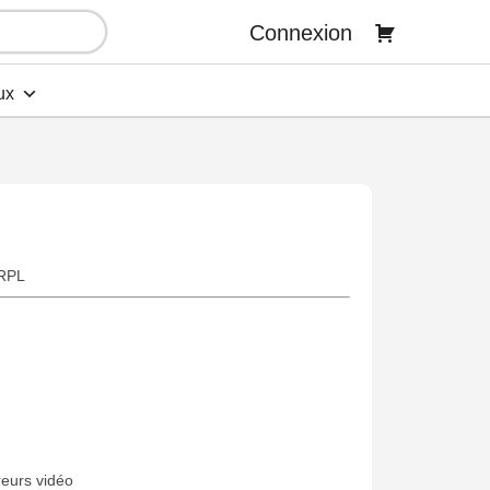
Connexion
ux
URPL
reurs vidéo