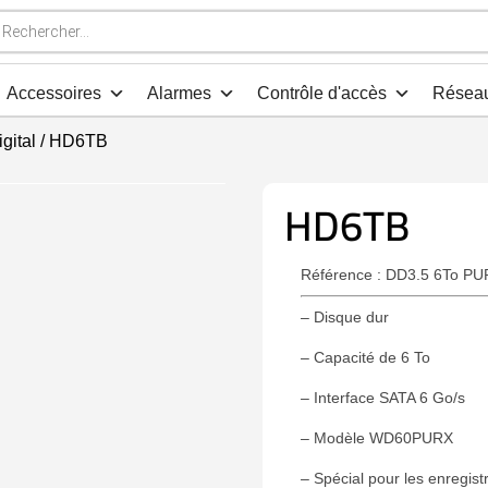
che
s
Accessoires
Alarmes
Contrôle d'accès
Résea
gital
/ HD6TB
HD6TB
Référence : DD3.5 6To P
– Disque dur
– Capacité de 6 To
– Interface SATA 6 Go/s
– Modèle WD60PURX
– Spécial pour les enregist