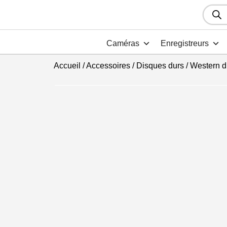
Recher
de
produit
Caméras
Enregistreurs
Accueil
/
Accessoires
/
Disques durs
/
Western di