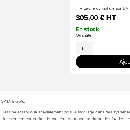
– Lâche ou installé sur DV
305,00
€
HT
En stock
quantité
de
HD6TB
Ajou
e SATA 6 Gb/s.
Dessiné et fabriqué spécialement pour le stockage dans des systèmes
t un fonctionnement parfait de manière permanente durant les 24 des he