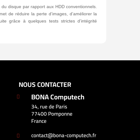
le du disque par rapport aux HDD conventionnels.
met de réduire la perte d’images, d’améliorer la
e grâce à quelques tests strictes d’intégrité
NOUS CONTACTER
BONA Computech

34, rue de Paris
77400 Pomponne
France
contact@bona-computech.fr
