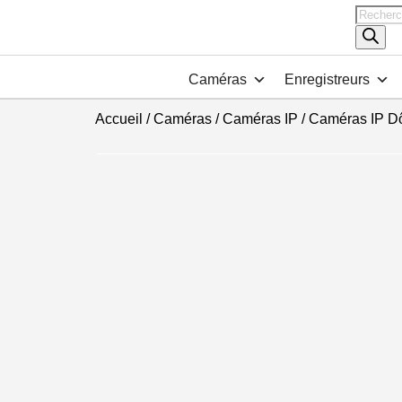
Recher
de
produits
Caméras
Enregistreurs
Accueil
/
Caméras
/
Caméras IP
/
Caméras IP D