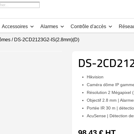
che
Accessoires
Alarmes
Contrôle d'accès
Résea
ômes
/ DS-2CD2123G2-IS(2.8mm)(D)
DS-2CD212
Hikvision
Caméra dôme IP gamm
Résolution 2 Mégapixel
Objectif 2.8 mm | Alarme
Portée IR 30 m | détect
AcuSense | Détection de
98,43
€
HT