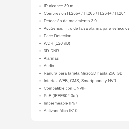
IR alcance 30 m
Compresión H.265+ / H.265 / H.264+ / H.264
Detección de movimiento 2.0
AcuSense, filtro de falsa alarma para vehículo
Face Detection
WDR (120 dB)
3D-DNR
Alarmas
Audio
Ranura para tarjeta MicroSD hasta 256 GB
Interfaz WEB, CMS, Smartphone y NVR
Compatible con ONVIF
PoE (IEEE802.3af)
Impermeable IP67
Antivandálica IK10