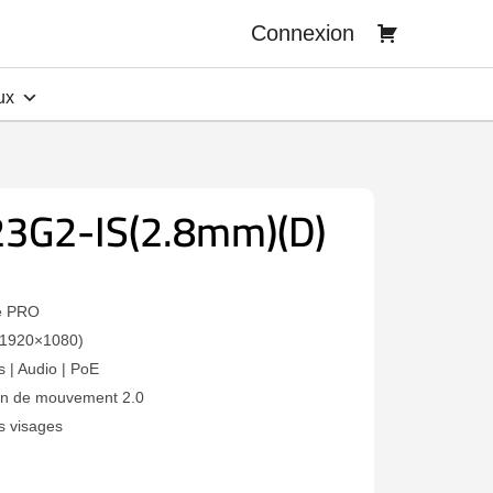
Connexion
ux
3G2-IS(2.8mm)(D)
e PRO
 (1920×1080)
s | Audio | PoE
ion de mouvement 2.0
s visages