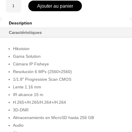
quantité
Ajouter au panier
de
DS-
2CD6365G1-
Description
IVS(1.16mm)
Caractéristiques
Hikvision
Gama Solution
Cámara IP Fisheye
Resolución 6 MPx (2560×2560)
1/1.8″ Progressive Scan CMOS
Lente 1.16 mm
IR alcance 15 m
H.265+/H.265/H.264+/H.264
3D-DNR
Almacenamiento en MicroSD hasta 256 GB
Audio