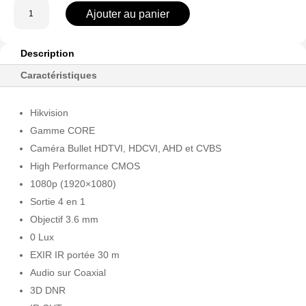
quantité
Ajouter au panier
de
DS-
2CE16D0T-
Description
ITFS(3.6mm)
Caractéristiques
Hikvision
Gamme CORE
Caméra Bullet HDTVI, HDCVI, AHD et CVBS
High Performance CMOS
1080p (1920×1080)
Sortie 4 en 1
Objectif 3.6 mm
0 Lux
EXIR IR portée 30 m
Audio sur Coaxial
3D DNR