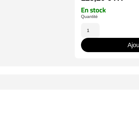
En stock
quantité
de
DS-
Ajou
2DE2C400SCG-
E(F0)