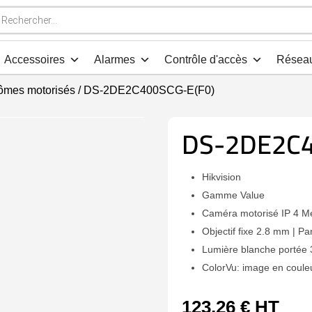
che
s
Accessoires
Alarmes
Contrôle d'accès
Résea
ômes motorisés
/ DS-2DE2C400SCG-E(F0)
DS-2DE2C4
Hikvision
Gamme Value
Caméra motorisé IP 4 M
Objectif fixe 2.8 mm | Pan
Lumière blanche portée 
ColorVu: image en coule
123,26
€
HT