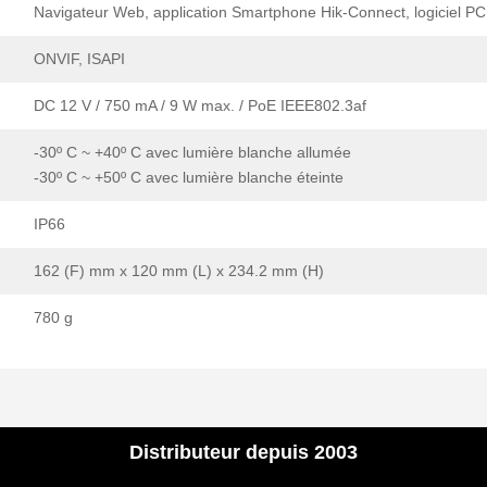
Navigateur Web, application Smartphone Hik-Connect, logiciel PC
ONVIF, ISAPI
DC 12 V / 750 mA / 9 W max. / PoE IEEE802.3af
-30º C ~ +40º C avec lumière blanche allumée
-30º C ~ +50º C avec lumière blanche éteinte
IP66
162 (F) mm x 120 mm (L) x 234.2 mm (H)
780 g
Distributeur depuis 2003