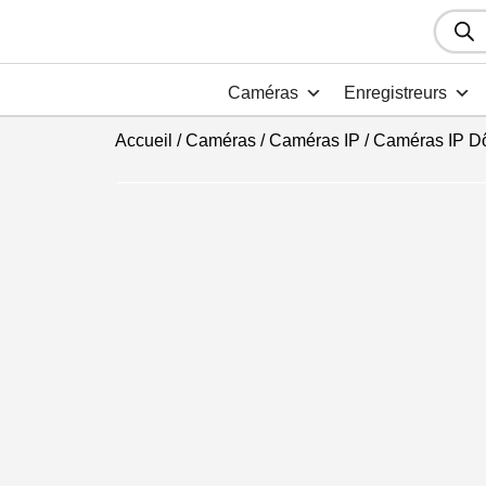
Recher
de
produit
Caméras
Enregistreurs
Accueil
/
Caméras
/
Caméras IP
/
Caméras IP D