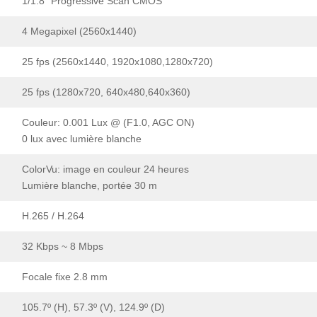
1/1.8“ Progressive Scan CMOS
4 Megapixel (2560x1440)
25 fps (2560x1440, 1920x1080,1280x720)
25 fps (1280x720, 640x480,640x360)
Couleur: 0.001 Lux @ (F1.0, AGC ON)
0 lux avec lumière blanche
ColorVu: image en couleur 24 heures
Lumière blanche, portée 30 m
H.265 / H.264
32 Kbps ~ 8 Mbps
Focale fixe 2.8 mm
105.7º (H), 57.3º (V), 124.9º (D)