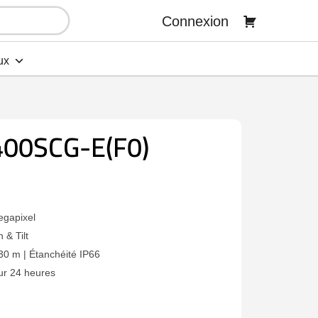
Connexion
ux
00SCG-E(F0)
egapixel
 & Tilt
30 m | Étanchéité IP66
ur 24 heures