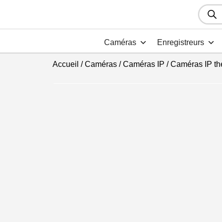
Recher
de
produit
Caméras
Enregistreurs
Accueil
/
Caméras
/
Caméras IP
/
Caméras IP th