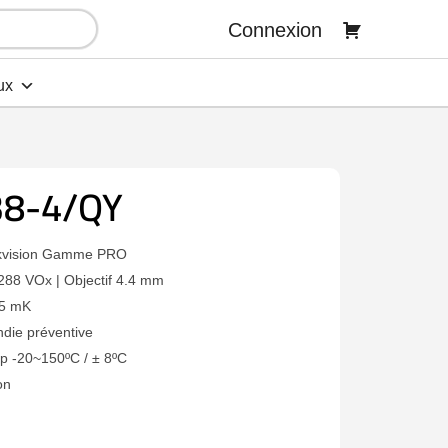
Connexion
ux
8-4/QY
ikvision Gamme PRO
88 VOx | Objectif 4.4 mm
35 mK
ndie préventive
mp -20~150ºC / ± 8ºC
on