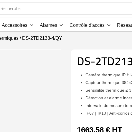
che
s
Accessoires
Alarmes
Contrôle d'accès
Résea
ermiques
/ DS-2TD2138-4/QY
DS-2TD213
Caméra thermique IP H
Capteur thermique 384×2
Sensibilité thermique ≤ 
Détection et alarme ince
Intervalle de mesure te
IP67 | IK10 | Anti-corrosi
1663,58
€
HT