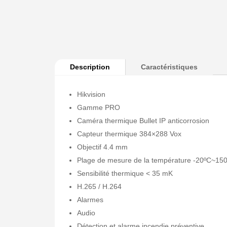
Description
Caractéristiques
Hikvision
Gamme PRO
Caméra thermique Bullet IP anticorrosion
Capteur thermique 384×288 Vox
Objectif 4.4 mm
Plage de mesure de la température -20ºC~150
Sensibilité thermique < 35 mK
H.265 / H.264
Alarmes
Audio
Détection et alarme incendie préventive