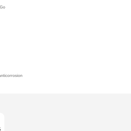
 Go
nticorrosion
S