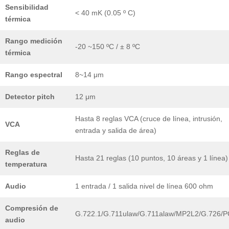
Sensibilidad
< 40 mK (0.05 º C)
térmica
Rango medición
-20 ~150 ºC / ± 8 ºC
térmica
Rango espectral
8~14 μm
Detector pitch
12 μm
Hasta 8 reglas VCA (cruce de línea, intrusión,
VCA
entrada y salida de área)
Reglas de
Hasta 21 reglas (10 puntos, 10 áreas y 1 línea)
temperatura
Audio
1 entrada / 1 salida nivel de línea 600 ohm
Compresión de
G.722.1/G.711ulaw/G.711alaw/MP2L2/G.726/
audio