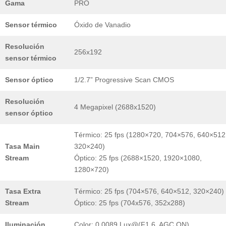
Gama
PRO
Sensor térmico
Óxido de Vanadio
Resolución
256x192
sensor térmico
Sensor óptico
1/2.7” Progressive Scan CMOS
Resolución
4 Megapixel (2688x1520)
sensor óptico
Térmico: 25 fps (1280×720, 704×576, 640×512
Tasa Main
320×240)
Stream
Óptico: 25 fps (2688×1520, 1920×1080,
1280×720)
Tasa Extra
Térmico: 25 fps (704×576, 640×512, 320×240)
Stream
Óptico: 25 fps (704x576, 352x288)
Iluminación
Color: 0.0089 Lux@(F1.6, AGC ON)