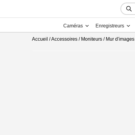
Recher
de
produit
Caméras
Enregistreurs
Accueil
/
Accessoires
/
Moniteurs
/
Mur d'images