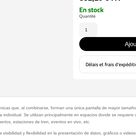
En stock
quantité
de
DS-
Ajou
D2046TL-
2B
Délais et frais d'expédit
rónicas que, al combinarse, forman una única pantalla de mayor tamaño
 individual. Se utilizan principalmente en espacios donde se requiere 
ertos, estaciones de tren, eventos en vivo, etc.
isibilidad y flexibilidad en la presentación de datos, gráficos o video