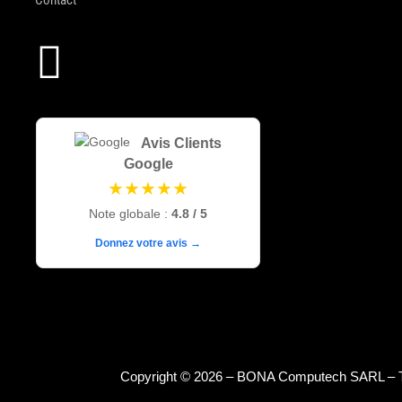

Avis Clients
Google
★★★★★
Note globale :
4.8 / 5
Donnez votre avis →
Copyright © 2026 – BONA Computech SARL – To