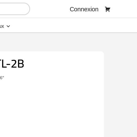
Connexion
ux
L-2B
6″