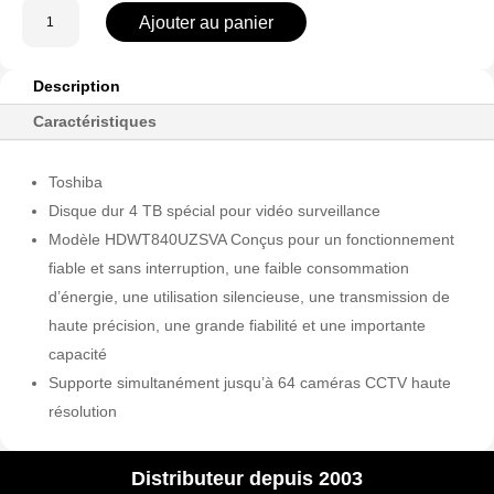
quantité
Ajouter au panier
de
HD4TB-
T
Description
Caractéristiques
Toshiba
Disque dur 4 TB spécial pour vidéo surveillance
Modèle HDWT840UZSVA Conçus pour un fonctionnement
fiable et sans interruption, une faible consommation
d’énergie, une utilisation silencieuse, une transmission de
haute précision, une grande fiabilité et une importante
capacité
Supporte simultanément jusqu’à 64 caméras CCTV haute
résolution
Distributeur depuis 2003