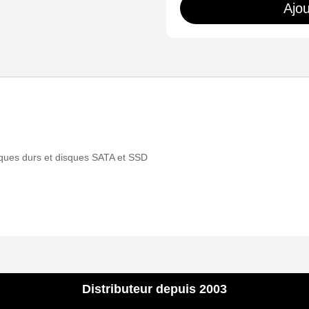
Ajou
ADAPTER
sques durs et disques SATA et SSD
Distributeur depuis 2003