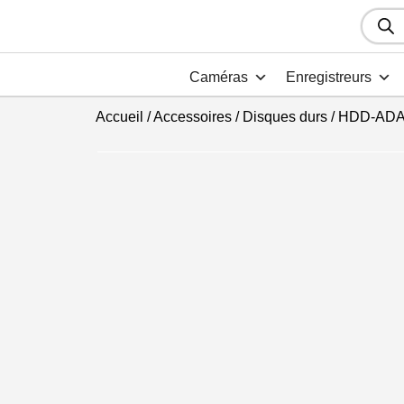
Recher
de
produit
Caméras
Enregistreurs
Accueil
/
Accessoires
/
Disques durs
/ HDD-AD