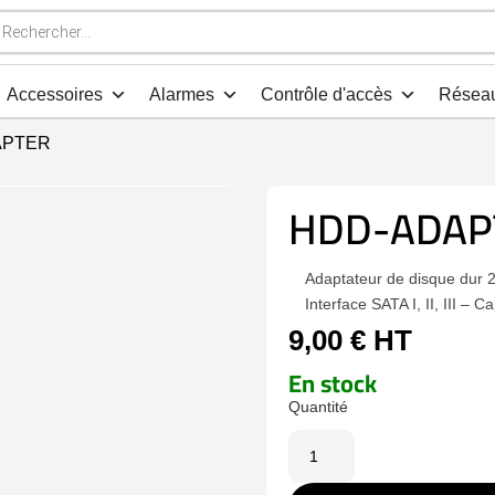
che
s
Accessoires
Alarmes
Contrôle d'accès
Résea
APTER
HDD-ADAP
Adaptateur de disque dur 2
Interface SATA I, II, III – 
9,00
€
HT
En stock
quantité
de
HDD-