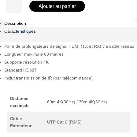
quantité
Ajouter au panier
de
HDMI-
Description
EXT-
4K
Caractéristiques
Paire de prolongateurs de signal HDMI (TX et RX) via câble réseau
Longueur maximale 60 mètres
Supporte résolution 4K
Standard HDbitT
Inclut transmission de IR (par télécommande)
Distance
60m 4K(30Hz) / 30m 4K(60Hz)
maximale
Câble
UTP Cat 6 (RJ45)
Extendeur