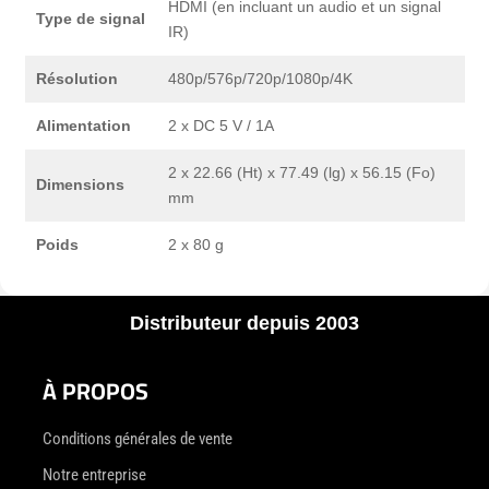
HDMI (en incluant un audio et un signal
Type de signal
IR)
Résolution
480p/576p/720p/1080p/4K
Alimentation
2 x DC 5 V / 1A
2 x 22.66 (Ht) x 77.49 (lg) x 56.15 (Fo)
Dimensions
mm
Poids
2 x 80 g
Distributeur depuis 2003
À PROPOS
Conditions générales de vente
Notre entreprise