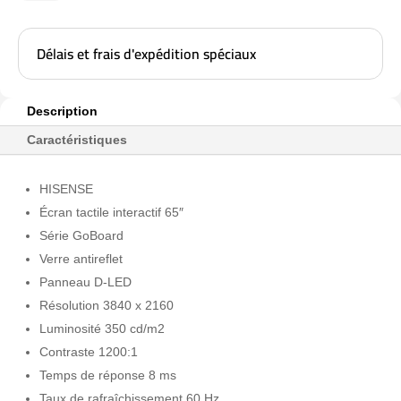
HIS-
65MR6DE-
Délais et frais d'expédition spéciaux
E
Description
Caractéristiques
HISENSE
Écran tactile interactif 65″
Série GoBoard
Verre antireflet
Panneau D-LED
Résolution 3840 x 2160
Luminosité 350 cd/m2
Contraste 1200:1
Temps de réponse 8 ms
Taux de rafraîchissement 60 Hz