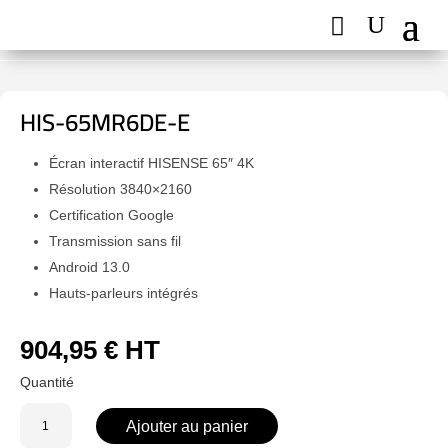
HIS-65MR6DE-E
Écran interactif HISENSE 65″ 4K
Résolution 3840×2160
Certification Google
Transmission sans fil
Android 13.0
Hauts-parleurs intégrés
904,95
€
HT
quantité
Ajouter au panier
de