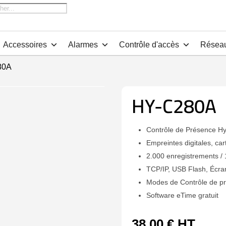
che
Accessoires
Alarmes
Contrôle d'accès
Résea
80A
HY-C280A
Contrôle de Présence H
Empreintes digitales, car
2.000 enregistrements / 
TCP/IP, USB Flash, Écra
Modes de Contrôle de p
Software eTime gratuit
38,00
€
HT