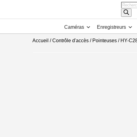
Recher
de
produits
Caméras
Enregistreurs
Accueil
/
Contrôle d'accès
/
Pointeuses
/ HY-C2