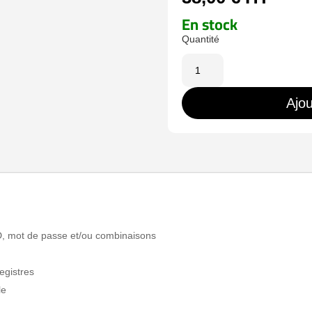
En stock
quantité
de
HY-
Ajou
C280A
FID, mot de passe et/ou combinaisons
egistres
le