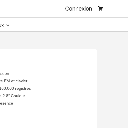
Connexion
ux
ysoon
te EM et clavier
160.000 registres
n 2.8″ Couleur
résence