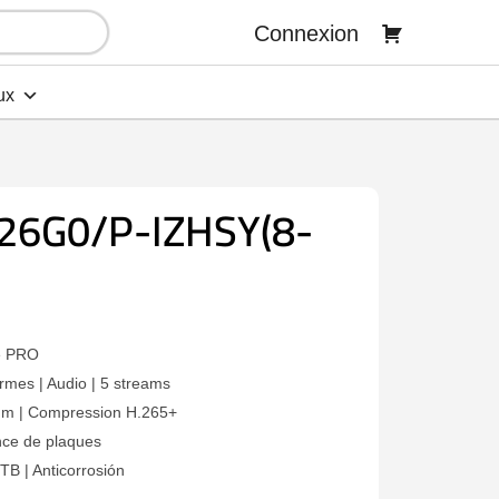
Connexion
ux
26G0/P-IZHSY(8-
e PRO
rmes | Audio | 5 streams
 mm | Compression H.265+
nce de plaques
TB | Anticorrosión