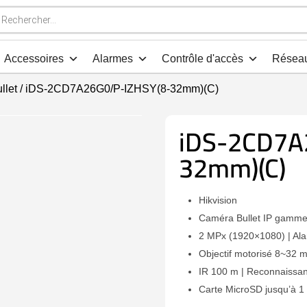
che
s
Accessoires
Alarmes
Contrôle d'accès
Résea
llet
/ iDS-2CD7A26G0/P-IZHSY(8-32mm)(C)
iDS-2CD7A
32mm)(C)
Hikvision
Caméra Bullet IP gamm
2 MPx (1920×1080) | Ala
Objectif motorisé 8~32
IR 100 m | Reconnaissa
Carte MicroSD jusqu’à 1 