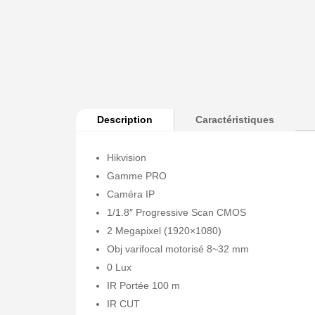
Description
Caractéristiques
Hikvision
Gamme PRO
Caméra IP
1/1.8″ Progressive Scan CMOS
2 Megapixel (1920×1080)
Obj varifocal motorisé 8~32 mm
0 Lux
IR Portée 100 m
IR CUT