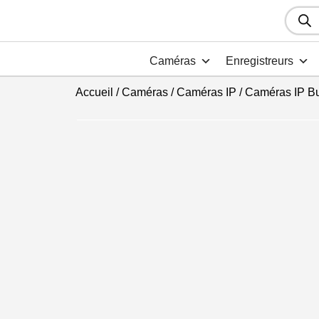
Recher
de
produit
Caméras
Enregistreurs
Accueil
/
Caméras
/
Caméras IP
/
Caméras IP Bu