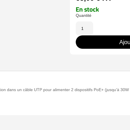
En stock
quantité
de
INJ-
Ajou
IPOE-
60W-
2.5G-
DC
ation dans un câble UTP pour alimenter 2 dispositifs PoE+ (jusqu'à 30W