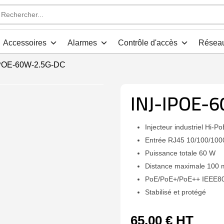
che
s
Accessoires
Alarmes
Contrôle d'accès
Résea
IPOE-60W-2.5G-DC
INJ-IPOE-
Injecteur industriel Hi-Po
Entrée RJ45 10/100/100
Puissance totale 60 W
Distance maximale 100 
PoE/PoE+/PoE++ IEEE802
Stabilisé et protégé
65,00
€
HT