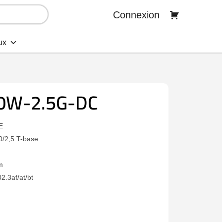
Connexion
ux
60W-2.5G-DC
E
0/2,5 T-base
m
.3af/at/bt