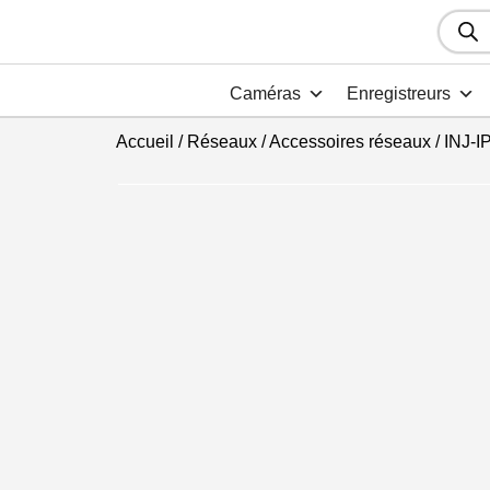
Recher
de
produit
Caméras
Enregistreurs
Accueil
/
Réseaux
/
Accessoires réseaux
/ INJ-