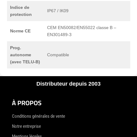
Indice de
IP67 / IK09
protection
CEM EN50082/EN55022 classe B –
Norme CE
EN301489-3
Prog.
autonome
Compatible
(avec TELU-B)
Distributeur depuis 2003
À PROPOS
Conditions générales de vente
Notre entreprise
Mentions légales