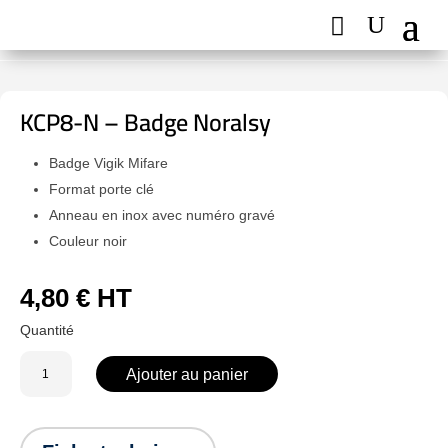
KCP8-N – Badge Noralsy
Badge Vigik Mifare
Format porte clé
Anneau en inox avec numéro gravé
Couleur noir
4,80
€
HT
quantité
Ajouter au panier
de
KCP8-
N