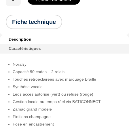
de
PTD327-
RS
Fiche technique
-
Clavier
codé
Description
portacode
Caractéristiques
ANDY
Noralsy
Capacité 90 codes – 2 relais
Touches rétroéclairées avec marquage Braille
Synthèse vocale
Leds accès autorisé (vert) ou refusé (rouge)
Gestion locale ou temps réel via BATICONNECT
Zamac grand modèle
Finitions champagne
Pose en encastrement