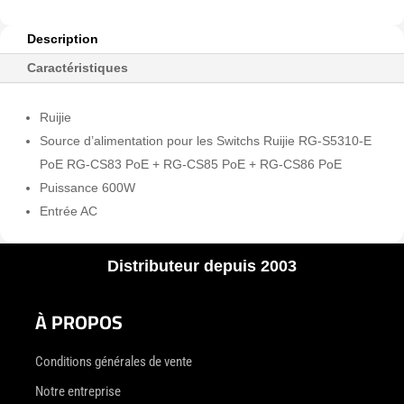
Description
Caractéristiques
Ruijie
Source d’alimentation pour les Switchs Ruijie RG-S5310-E
PoE RG-CS83 PoE + RG-CS85 PoE + RG-CS86 PoE
Puissance 600W
Entrée AC
Distributeur depuis 2003
À PROPOS
Conditions générales de vente
Notre entreprise