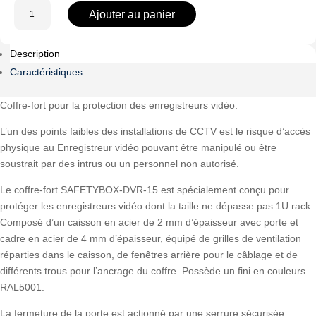
quantité
Ajouter au panier
de
SAFETYBOX-
Description
DVR-
15
Caractéristiques
Coffre-fort pour la protection des enregistreurs vidéo.
L’un des points faibles des installations de CCTV est le risque d’accès
physique au Enregistreur vidéo pouvant être manipulé ou être
soustrait par des intrus ou un personnel non autorisé.
Le coffre-fort SAFETYBOX-DVR-15 est spécialement conçu pour
protéger les enregistreurs vidéo dont la taille ne dépasse pas 1U rack.
Composé d’un caisson en acier de 2 mm d’épaisseur avec porte et
cadre en acier de 4 mm d’épaisseur, équipé de grilles de ventilation
réparties dans le caisson, de fenêtres arrière pour le câblage et de
différents trous pour l’ancrage du coffre. Possède un fini en couleurs
RAL5001.
La fermeture de la porte est actionné par une serrure sécurisée