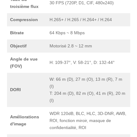
30 FPS (720P, D1, CIF, 480x240)
troisième flux
Compression
H.265+ / H.265 / H.264+ / H.264
Bitrate
64 Kbps ~ 8 Mbps
Objectif
Motorisé 2.8 ~ 12 mm
Angle de vue
H: 109-37°, V: 58-21°, D: 132-44°
(FOV)
W: 66 m (D), 27 m (O), 13 m (R), 7 m
(I)
DORI
T: 204 m (D), 82 m (O), 41 m (R), 20 m
(I)
WDR 120dB, BLC, HLC, 3D-DNR, AWB,
Améliorations
ROI, fonction miroir, masque de
d'image
confidentialité, ROI