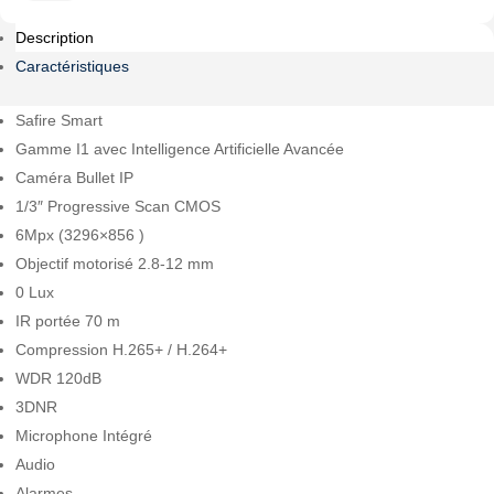
SF-
Description
IPB585ZA-
6I1
Caractéristiques
Safire Smart
Gamme I1 avec Intelligence Artificielle Avancée
Caméra Bullet IP
1/3″ Progressive Scan CMOS
6Mpx (3296×856 )
Objectif motorisé 2.8-12 mm
0 Lux
IR portée 70 m
Compression H.265+ / H.264+
WDR 120dB
3DNR
Microphone Intégré
Audio
Alarmes