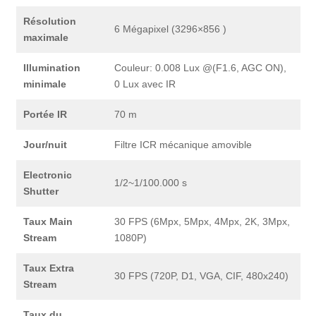
Résolution
6 Mégapixel (3296×856 )
maximale
Illumination
Couleur: 0.008 Lux @(F1.6, AGC ON),
minimale
0 Lux avec IR
Portée IR
70 m
Jour/nuit
Filtre ICR mécanique amovible
Electronic
1/2~1/100.000 s
Shutter
Taux Main
30 FPS (6Mpx, 5Mpx, 4Mpx, 2K, 3Mpx,
Stream
1080P)
Taux Extra
30 FPS (720P, D1, VGA, CIF, 480x240)
Stream
Taux du