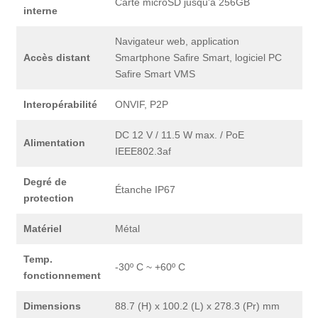
Carte microSD jusqu'à 256GB
interne
Navigateur web, application
Accès distant
Smartphone Safire Smart, logiciel PC
Safire Smart VMS
Interopérabilité
ONVIF, P2P
DC 12 V / 11.5 W max. / PoE
Alimentation
IEEE802.3af
Degré de
Étanche IP67
protection
Matériel
Métal
Temp.
-30º C ~ +60º C
fonctionnement
Dimensions
88.7 (H) x 100.2 (L) x 278.3 (Pr) mm