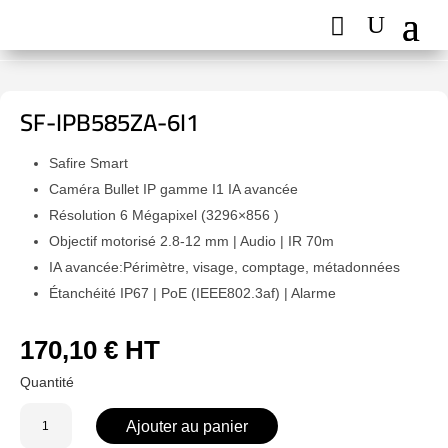
SF-IPB585ZA-6I1
Safire Smart
Caméra Bullet IP gamme I1 IA avancée
Résolution 6 Mégapixel (3296×856 )
Objectif motorisé 2.8-12 mm | Audio | IR 70m
IA avancée:Périmètre, visage, comptage, métadonnées
Étanchéité IP67 | PoE (IEEE802.3af) | Alarme
170,10
€
HT
quantité
Ajouter au panier
de