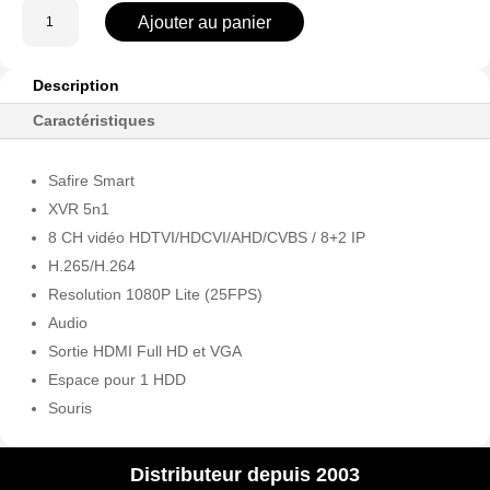
quantité
Ajouter au panier
de
SF-
XVR3108-
Description
HG
Caractéristiques
Safire Smart
XVR 5n1
8 CH vidéo HDTVI/HDCVI/AHD/CVBS / 8+2 IP
H.265/H.264
Resolution 1080P Lite (25FPS)
Audio
Sortie HDMI Full HD et VGA
Espace pour 1 HDD
Souris
Distributeur depuis 2003