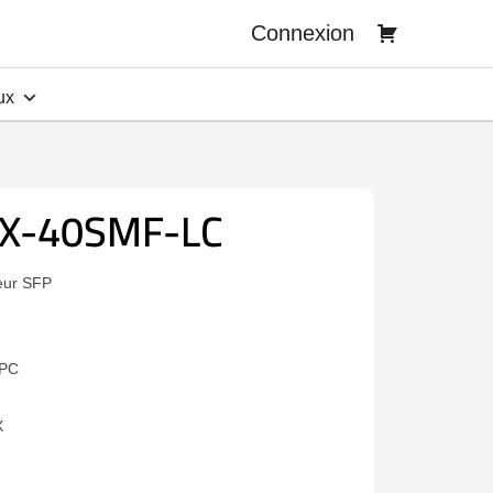
Connexion
ux
X-40SMF-LC
eur SFP
UPC
X