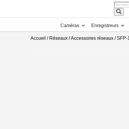
Recher
de
produits
Caméras
Enregistreurs
Accueil
/
Réseaux
/
Accessoires réseaux
/ SFP-