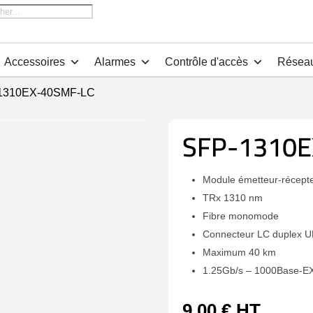
che
Accessoires
Alarmes
Contrôle d'accès
Résea
1310EX-40SMF-LC
SFP-1310E
Module émetteur-récept
TRx 1310 nm
Fibre monomode
Connecteur LC duplex 
Maximum 40 km
1.25Gb/s – 1000Base-E
9,00
€
HT