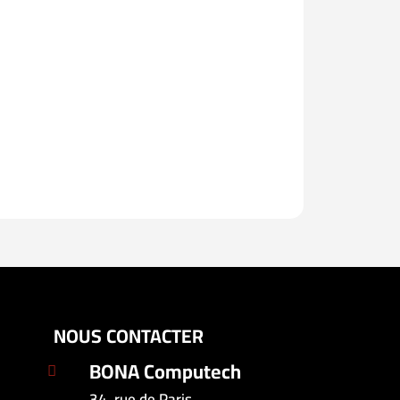
NOUS CONTACTER
BONA Computech

34, rue de Paris