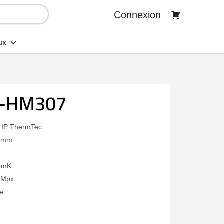
Connexion
ux
-HM307
 IP ThermTec
 7mm
35mK
4 Mpx
re