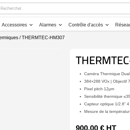
che
s
Accessoires
Alarmes
Contrôle d'accès
Résea
ermiques
/ THERMTEC-HM307
THERMTEC
Caméra Thermique Dual
384×288 VOx | Objectif
Pixel pitch 12μm
Sensibilité thermique ≤
Capteur optique 1/2.8” 
Mesure de la températu
900,00
€
HT