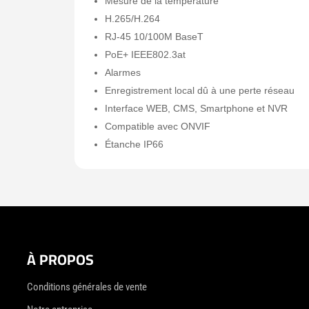
Mesure de la température
H.265/H.264
RJ-45 10/100M BaseT
PoE+ IEEE802.3at
Alarmes
Enregistrement local dû à une perte réseau
Interface WEB, CMS, Smartphone et NVR
Compatible avec ONVIF
Étanche IP66
À PROPOS
Conditions générales de vente