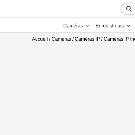
Recher
de
produit
Caméras
Enregistreurs
Accueil
/
Caméras
/
Caméras IP
/
Caméras IP th