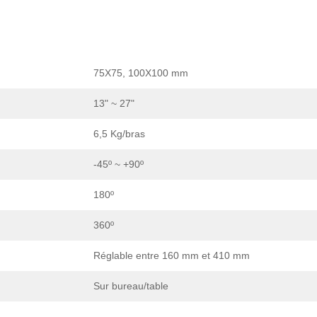
75X75, 100X100 mm
13" ~ 27"
6,5 Kg/bras
-45º ~ +90º
180º
360º
Réglable entre 160 mm et 410 mm
Sur bureau/table