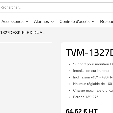
che
s
Accessoires
Alarmes
Contrôle d'accès
Résea
-1327DESK-FLEX-DUAL
TVM-1327
Support pour moniteur 
Installation sur bureau
Inclinaison -45º ~ +90º R
Hauteur réglable de 16
Charge maximale 6,5 Kg
Ecrans 13″~27″
64,62
€
HT