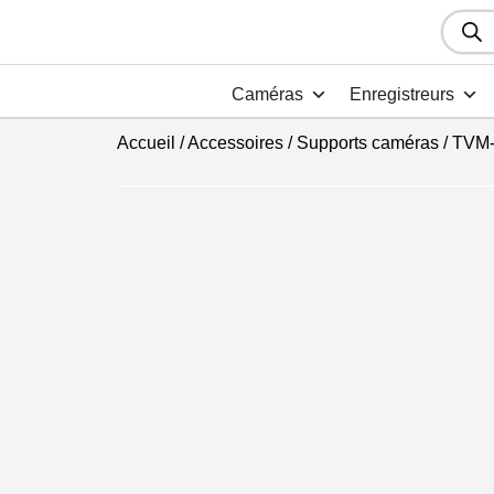
Recher
de
produit
Caméras
Enregistreurs
Accueil
/
Accessoires
/
Supports caméras
/ TVM