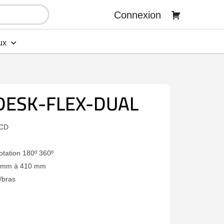
Connexion
ux
DESK-FLEX-DUAL
LCD
otation 180º 360º
0 mm à 410 mm
/bras