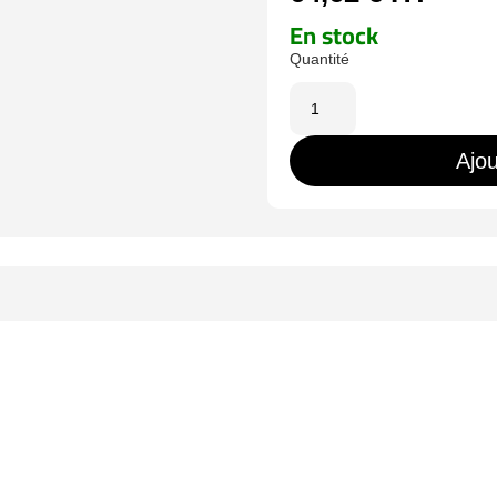
En stock
quantité
de
TVM-
Ajou
1327DESK-
FLEX-
DUAL