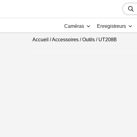
Recher
de
produit
Caméras
Enregistreurs
Accueil
/
Accessoires
/
Outils
/ UT208B