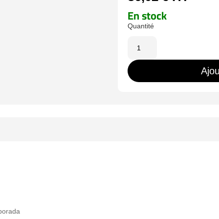
En stock
quantité
de
UT208B
Ajou
rporada