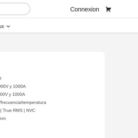
Connexion
ux
D
000V y 1000A
000V y 1000A
/frecuencia/temperatura
s| True RMS | NVC
2mm