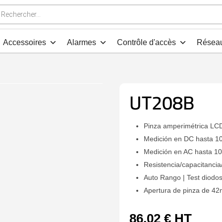
che
s
Accessoires
Alarmes
Contrôle d'accès
Résea
UT208B
Pinza amperimétrica LC
Medición en DC hasta 1
Medición en AC hasta 1
Resistencia/capacitancia
Auto Rango | Test diodo
Apertura de pinza de 4
86,02
€
HT