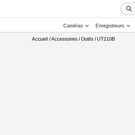
Recher
de
produit
Caméras
Enregistreurs
Accueil
/
Accessoires
/
Outils
/ UT210B