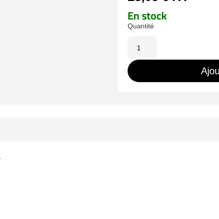
En stock
quantité
de
UT210B
Ajou
V