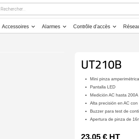
che
s
Accessoires
Alarmes
Contrôle d'accès
Résea
UT210B
Mini pinza amperimétric
Pantalla LED
Medición AC hasta 200A
Alta precisión en AC co
Buzzer para test de cont
Apertura de pinza de 1
23,05
€
HT