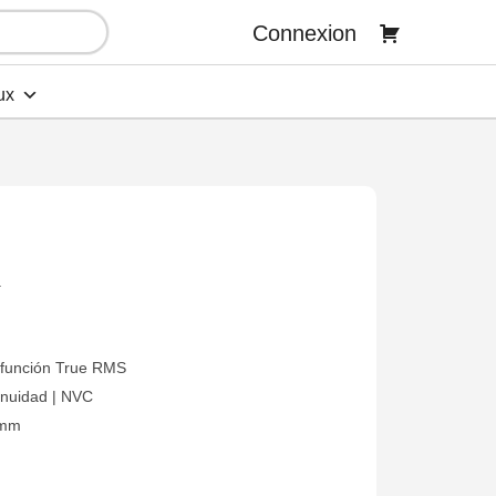
Connexion
ux
a
n función True RMS
inuidad | NVC
6mm