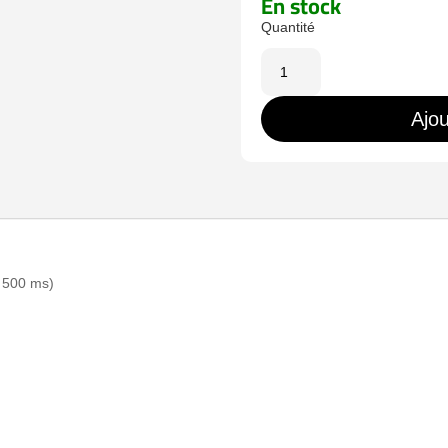
En stock
quantité
de
UT301C+
Ajou
 500 ms)