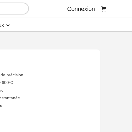
Connexion
ux
de précision
~ 600ºC
5%
instantanée
s