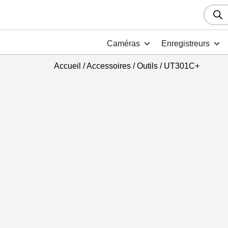
Recher
de
produit
Caméras
Enregistreurs
Accueil
/
Accessoires
/
Outils
/ UT301C+