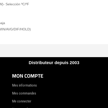
W)- Selección ºC/ºF
baja
X/MIN/AVG/DIF/HOLD)
Distributeur depuis 2003
MON COMPTE
Mes informations
Mes commandes
Me connecter