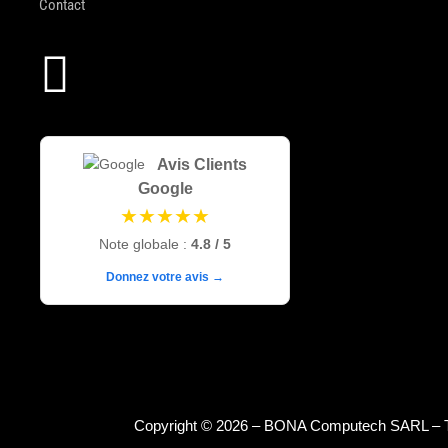
Contact

Avis Clients
Google
★★★★★
Note globale :
4.8 / 5
Donnez votre avis →
Copyright © 2026 – BONA Computech SARL – To