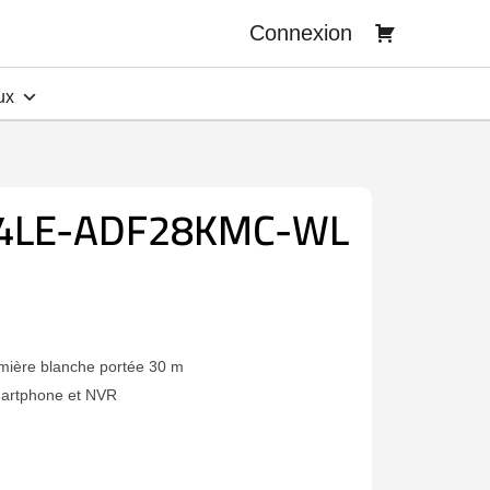
Connexion
ux
24LE-ADF28KMC-WL
mière blanche portée 30 m
artphone et NVR