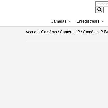
Recher
de
produits
Caméras
Enregistreurs
Accueil
/
Caméras
/
Caméras IP
/
Caméras IP Bu