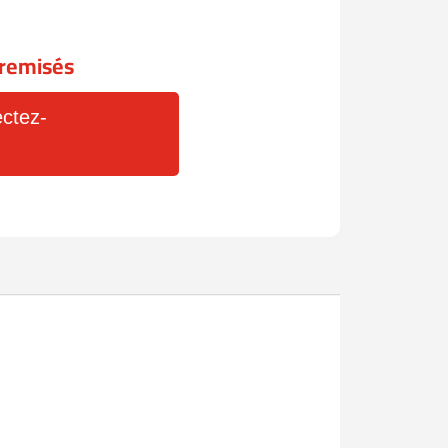
x remisés
ctez-