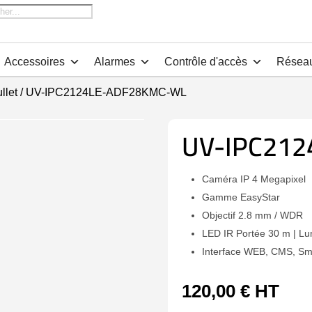
che
Accessoires
Alarmes
Contrôle d'accès
Résea
llet
/ UV-IPC2124LE-ADF28KMC-WL
UV-IPC21
Caméra IP 4 Megapixel
Gamme EasyStar
Objectif 2.8 mm / WDR
LED IR Portée 30 m | Lu
Interface WEB, CMS, Sm
120,00
€
HT