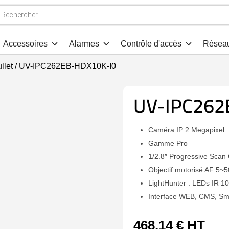
che
s
Accessoires
Alarmes
Contrôle d'accès
Résea
llet
/ UV-IPC262EB-HDX10K-I0
UV-IPC262
Caméra IP 2 Megapixel
Gamme Pro
1/2.8″ Progressive Scan
Objectif motorisé AF 5
LightHunter : LEDs IR 10
Interface WEB, CMS, S
468,14
€
HT