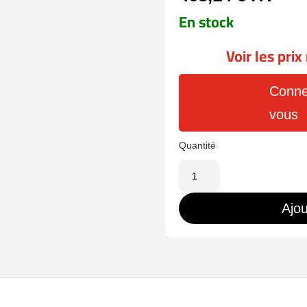
En stock
Voir les pri
Conne
vous
quantité
de
UV-
Ajou
IPC262EB-
HDX10K-
I0