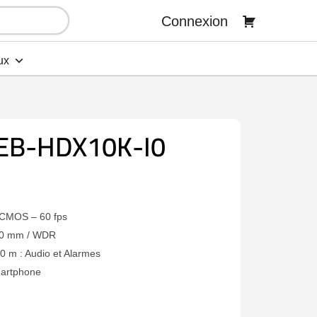
Connexion
ux
EB-HDX10K-I0
 CMOS – 60 fps
~50 mm / WDR
0 m : Audio et Alarmes
martphone