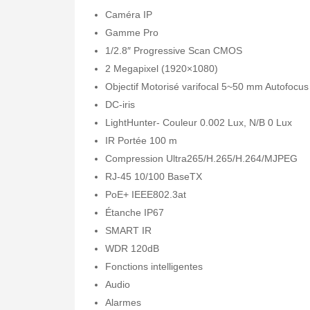
Caméra IP
Gamme Pro
1/2.8″ Progressive Scan CMOS
2 Megapixel (1920×1080)
Objectif Motorisé varifocal 5~50 mm Autofocus
DC-iris
LightHunter- Couleur 0.002 Lux, N/B 0 Lux
IR Portée 100 m
Compression Ultra265/H.265/H.264/MJPEG
RJ-45 10/100 BaseTX
PoE+ IEEE802.3at
Étanche IP67
SMART IR
WDR 120dB
Fonctions intelligentes
Audio
Alarmes