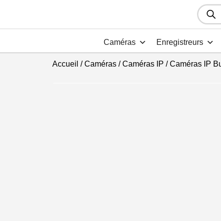
Recher
de
produit
Caméras
Enregistreurs
Accueil
/
Caméras
/
Caméras IP
/
Caméras IP Bu