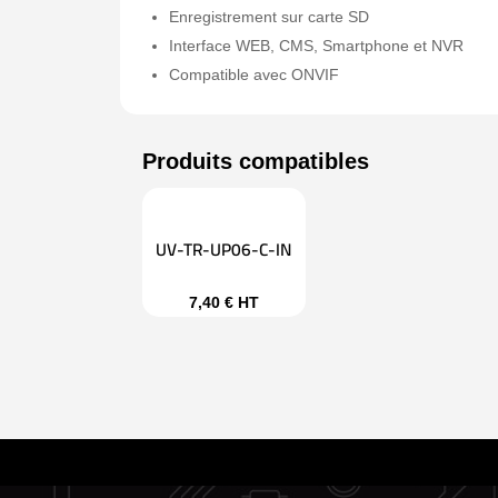
Enregistrement sur carte SD
Interface WEB, CMS, Smartphone et NVR
Compatible avec ONVIF
UV-TR-UP06-C-IN
7,40
€
HT